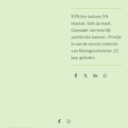
95% bio-katoen 5%
elastan. Valt op maat.
Gemaakt van heerlijk
zachte bio-katoen . Printje
is van de eerste collectie
van Blutsgeschwister, 25
jaar geleden.
D
D
S
D
e
e
h
e
l
e
a
l
e
l
r
e
n
e
n
D
D
e
e