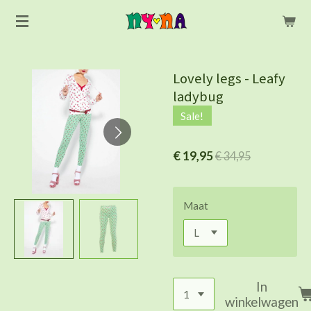
Ga
direct
naar
de
Lovely legs - Leafy
hoofdinhoud
ladybug
Sale!
€ 19,95
€ 34,95
Maat
In
winkelwagen