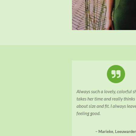
Always such a lovely, colorful 
takes her time and really thinks
about size and fit. I always leav
feeling good.
– Marieke, Leeuwarde