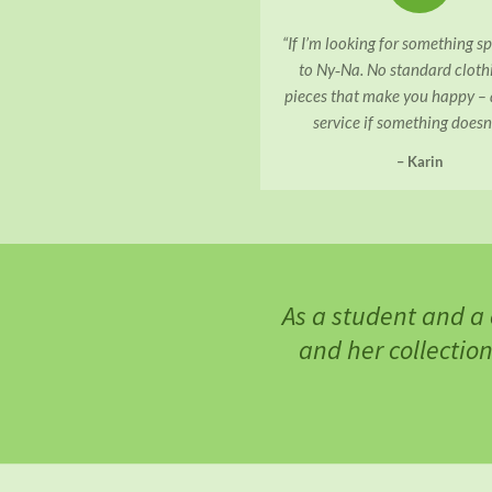
“If I’m looking for something sp
to Ny‑Na. No standard clothi
pieces that make you happy –
service if something doesn’t
– Karin
As a student and a
and her collection.