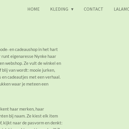
HOME
KLEDING
CONTACT
LALAMO
mode‑ en cadeaushop in het hart
r runt eigenaresse Nynke haar
een webshop. Ze vult de winkel en
blij van wordt: mooie jurken,
ts en cadeautjes met een verhaal.
ukken waar je meteen een
 kent haar merken, haar
ten bij naam. Ze kiest elk item
of, kijkt naar de pasvorm en denkt: