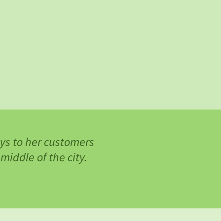
ys to her customers
 middle of the city.