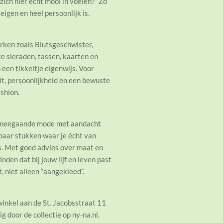
zich hier echt mooi in voelen?” Zo
eigen en heel persoonlijk is.
erken zoals Blutsgeschwister,
e sieraden, tassen, kaarten en
 een tikkeltje eigenwijs. Voor
t, persoonlijkheid en een bewuste
ashion.
g‑meegaande mode met aandacht
 paar stukken waar je écht van
s. Met goed advies over maat en
nden dat bij jouw lijf en leven past
t, niet alleen “aangekleed”.
winkel aan de St. Jacobsstraat 11
ig door de collectie op ny‑na.nl.