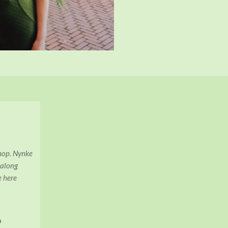
shop. Nynke
 along
e here
n