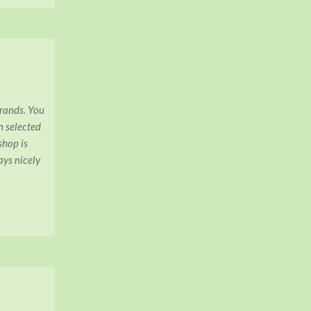
brands. You
n selected
shop is
ys nicely