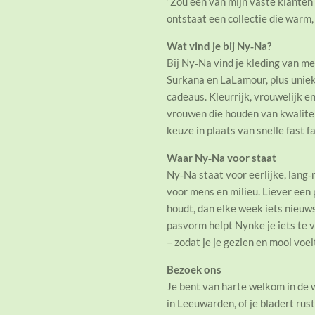
“Zou één van mijn vaste klanten 
ontstaat een collectie die warm, 
Wat vind je bij Ny‑Na?
Bij Ny‑Na vind je kleding van m
Surkana en LaLamour, plus uniek
cadeaus. Kleurrijk, vrouwelijk en
vrouwen die houden van kwalitei
keuze in plaats van snelle fast f
Waar Ny‑Na voor staat
Ny‑Na staat voor eerlijke, lan
voor mens en milieu. Liever een
houdt, dan elke week iets nieuw
pasvorm helpt Nynke je iets te vi
– zodat je je gezien en mooi voel
Bezoek ons
Je bent van harte welkom in de 
in Leeuwarden, of je bladert rust