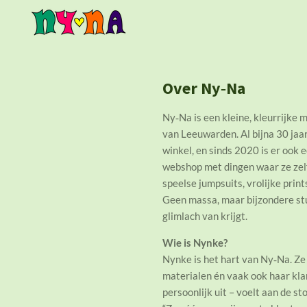
Ga
direct
naar
de
hoofdinhoud
Over Ny‑Na
Ny‑Na is een kleine, kleurrijke 
van Leeuwarden. Al bijna 30 jaa
winkel, en sinds 2020 is er ook 
webshop met dingen waar ze zelf 
speelse jumpsuits, vrolijke prin
Geen massa, maar bijzondere st
glimlach van krijgt.
Wie is Nynke?
Nynke is het hart van Ny‑Na. Ze
materialen én vaak ook haar klan
persoonlijk uit – voelt aan de st