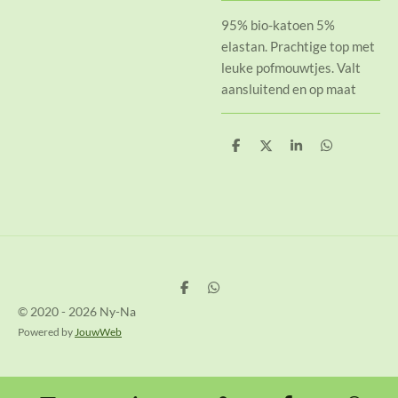
95% bio-katoen 5%
elastan. Prachtige top met
leuke pofmouwtjes. Valt
aansluitend en op maat
D
D
S
D
e
e
h
e
l
e
a
l
e
l
r
e
n
e
n
D
D
e
e
© 2020 - 2026 Ny-Na
l
l
e
e
Powered by
JouwWeb
n
n