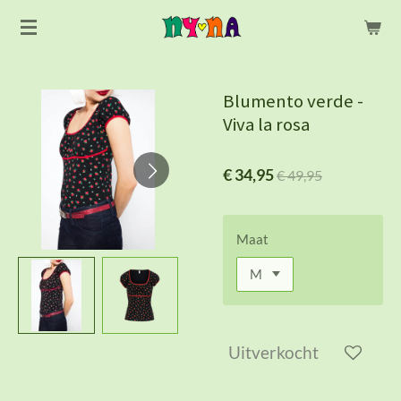
Ga
direct
naar
de
Blumento verde -
hoofdinhoud
Viva la rosa
€ 34,95
€ 49,95
Maat
Uitverkocht