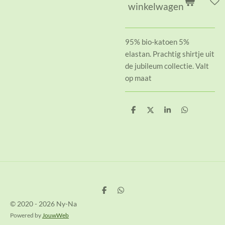
winkelwagen
95% bio-katoen 5%
elastan. Prachtig shirtje uit
de jubileum collectie. Valt
op maat
D
D
S
D
e
e
h
e
l
e
a
l
e
l
r
e
n
e
n
D
D
e
e
© 2020 - 2026 Ny-Na
l
l
e
e
Powered by
JouwWeb
n
n