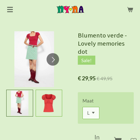
Ga
direct
naar
de
Blumento verde -
hoofdinhoud
Lovely memories
dot
Sale!
€ 29,95
€ 49,95
Maat
In