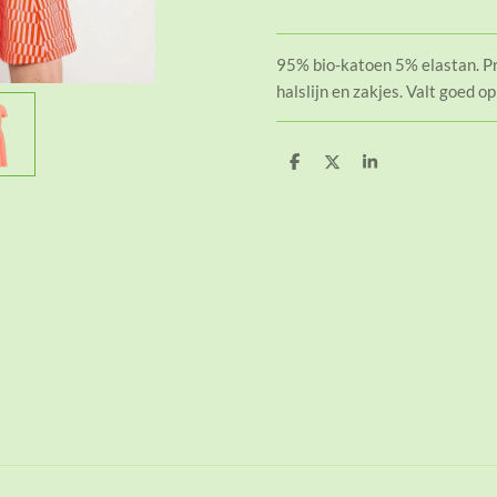
95% bio-katoen 5% elastan. P
halslijn en zakjes. Valt goed o
D
D
S
e
e
h
l
e
a
e
l
r
n
e