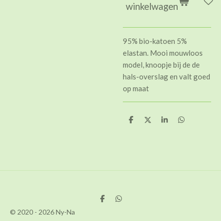
winkelwagen
95% bio-katoen 5%
elastan. Mooi mouwloos
model, knoopje bij de de
hals-overslag en valt goed
op maat
D
D
S
D
e
e
h
e
l
e
a
l
e
l
r
e
n
e
n
D
D
e
e
© 2020 - 2026 Ny-Na
l
l