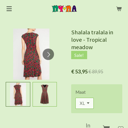
Ga
direct
naar
de
Shalala tralala in
hoofdinhoud
love - Tropical
meadow
Sale!
€ 53,95
€ 89,95
Maat
In