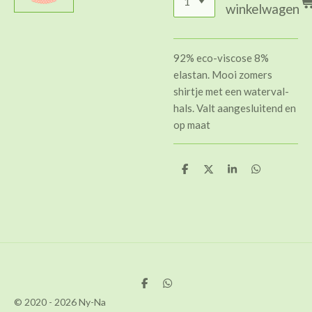
winkelwagen
92% eco-viscose 8%
elastan. Mooi zomers
shirtje met een waterval-
hals. Valt aangesluitend en
op maat
D
D
S
D
e
e
h
e
l
e
a
l
e
l
r
e
n
e
n
D
D
e
e
© 2020 - 2026 Ny-Na
l
l