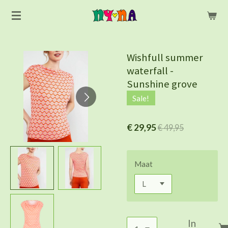
Ga
direct
naar
de
Wishfull summer
hoofdinhoud
waterfall -
Sunshine grove
Sale!
€ 29,95
€ 49,95
Maat
In