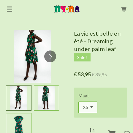
Ga
direct
naar
de
La vie est belle en
hoofdinhoud
été - Dreaming
under palm leaf
Sale!
€ 53,95
€ 89,95
Maat
In