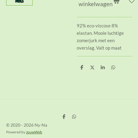
winkelwagen
92% eco-viscose 8%
elastan. Mooie luchtige
zomerjurk met een
overslag. Valt op maat
D
D
S
D
e
e
h
e
l
e
a
l
e
l
r
e
n
e
n
D
D
e
e
© 2020 - 2026 Ny-Na
l
l
e
e
Powered by
JouwWeb
n
n