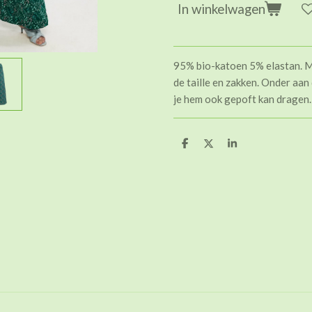
In winkelwagen
95% bio-katoen 5% elastan. Mo
de taille en zakken. Onder aan
je hem ook gepoft kan dragen.
D
D
S
e
e
h
l
e
a
e
l
r
n
e