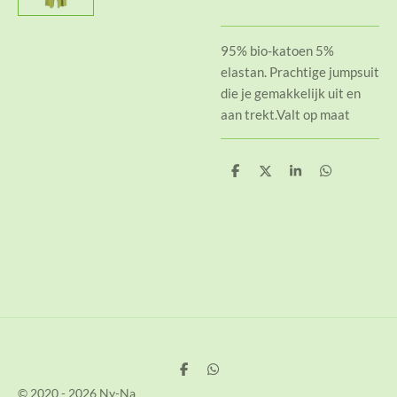
95% bio-katoen 5%
elastan. Prachtige jumpsuit
die je gemakkelijk uit en
aan trekt.Valt op maat
D
D
S
D
e
e
h
e
l
e
a
l
e
l
r
e
n
e
n
D
D
e
e
© 2020 - 2026 Ny-Na