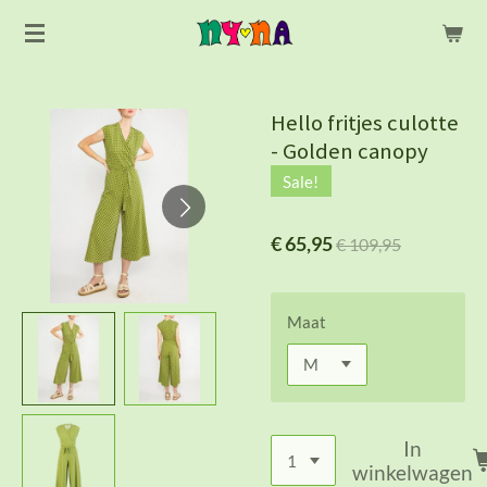
Ga
direct
naar
de
Hello fritjes culotte
hoofdinhoud
- Golden canopy
Sale!
€ 65,95
€ 109,95
Maat
In
winkelwagen