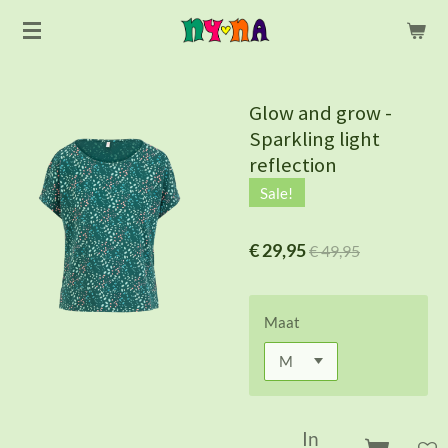
Ga
direct
naar
de
Glow and grow -
hoofdinhoud
Sparkling light
reflection
Sale!
€ 29,95
€ 49,95
Maat
In