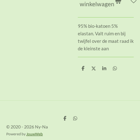
winkelwagen
95% bio-katoen 5%
elastan. Valt ruim en bij
twijfel over de maat raad ik
de kleinste aan
D
D
S
D
e
e
h
e
l
e
a
l
e
l
r
e
n
e
n
D
D
e
e
© 2020 - 2026 Ny-Na
l
l
e
e
Powered by
JouwWeb
n
n