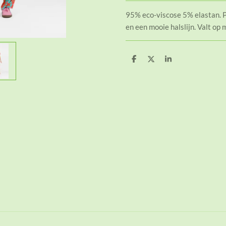
95% eco-viscose 5% elastan. 
en een mooie halslijn. Valt op
D
D
S
e
e
h
l
e
a
e
l
r
n
e