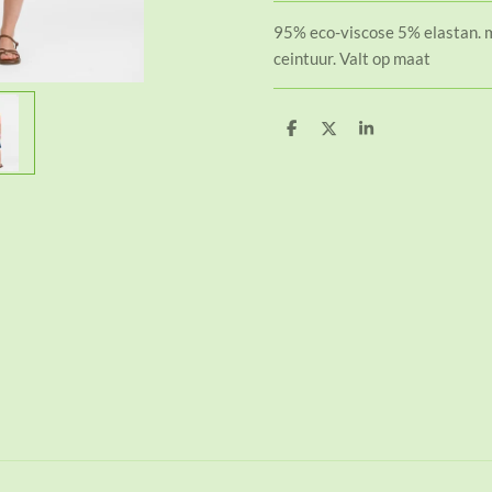
95% eco-viscose 5% elastan. 
ceintuur. Valt op maat
D
D
S
e
e
h
l
e
a
e
l
r
n
e