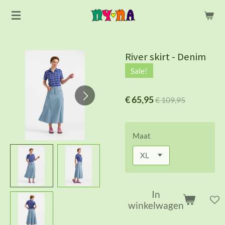
Ga
direct
naar
de
River skirt - Denim
hoofdinhoud
Sale!
€ 65,95
€ 109,95
Maat
In
winkelwagen