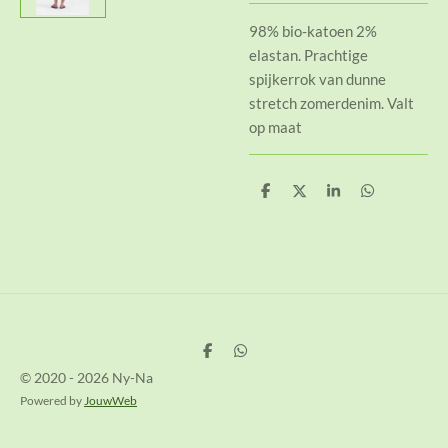
98% bio-katoen 2%
elastan. Prachtige
spijkerrok van dunne
stretch zomerdenim. Valt
op maat
D
D
S
D
e
e
h
e
l
e
a
l
e
l
r
e
n
e
n
D
D
e
e
© 2020 - 2026 Ny-Na
l
l
e
e
Powered by
JouwWeb
n
n