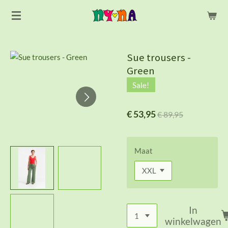
Ga
direct
naar
de
Sue trousers -
hoofdinhoud
Green
Sale!
€ 53,95
€ 89,95
Maat
In
winkelwagen