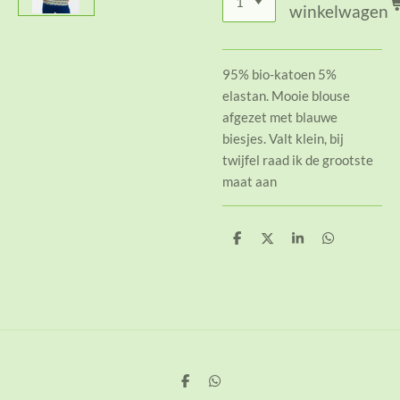
winkelwagen
95% bio-katoen 5%
elastan. Mooie blouse
afgezet met blauwe
biesjes. Valt klein, bij
twijfel raad ik de grootste
maat aan
D
D
S
D
e
e
h
e
l
e
a
l
e
l
r
e
n
e
n
D
D
e
e