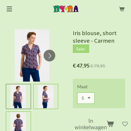
Ga
direct
naar
de
Iris blouse, short
hoofdinhoud
sleeve - Carmen
Sale!
€ 47,95
€ 79,95
Maat
In
winkelwagen