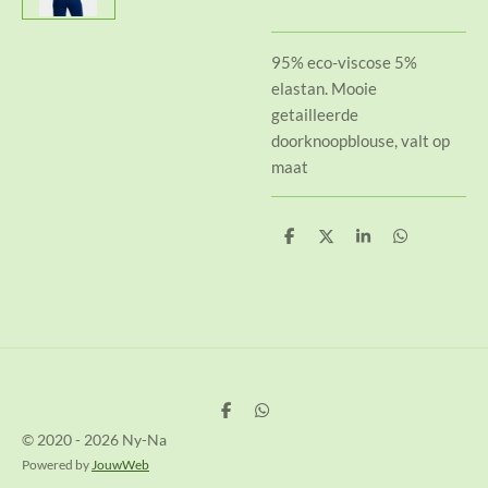
95% eco-viscose 5%
elastan. Mooie
getailleerde
doorknoopblouse, valt op
maat
D
D
S
D
e
e
h
e
l
e
a
l
e
l
r
e
n
e
n
D
D
e
e
© 2020 - 2026 Ny-Na
l
l
e
e
Powered by
JouwWeb
n
n