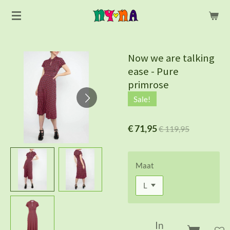
Ga
direct
naar
de
Now we are talking
hoofdinhoud
ease - Pure
primrose
Sale!
€ 71,95
€ 119,95
Maat
In