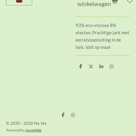
winkelwagen
93% eco-viscose 8%
elastan. Prachtige jurk met
een knoopsluiting in de
hals. Valt op maat
D
D
S
D
e
e
h
e
l
e
a
l
e
l
r
e
n
e
n
D
D
e
e
© 2020 - 2026 Ny-Na
l
l
e
e
Powered by
JouwWeb
n
n