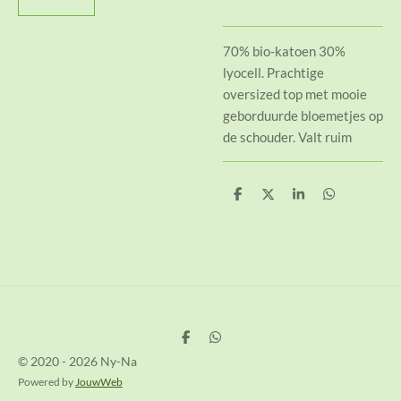
70% bio-katoen 30%
lyocell. Prachtige
oversized top met mooie
geborduurde bloemetjes op
de schouder. Valt ruim
D
D
S
D
e
e
h
e
l
e
a
l
e
l
r
e
n
e
n
D
D
e
e
© 2020 - 2026 Ny-Na
l
l
e
e
Powered by
JouwWeb
n
n