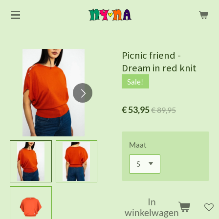
Ga
direct
naar
de
Picnic friend -
hoofdinhoud
Dream in red knit
Sale!
€ 53,95
€ 89,95
Maat
In
winkelwagen