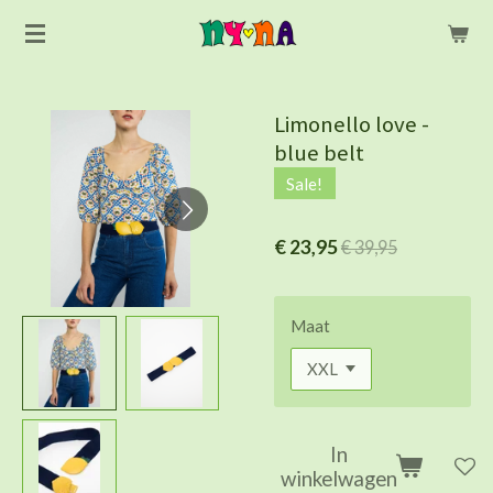
Ga
direct
naar
de
Limonello love -
hoofdinhoud
blue belt
Sale!
€ 23,95
€ 39,95
Maat
In
winkelwagen