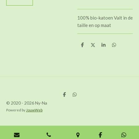
100% bio-katoen Valt in de
taille en op maat
D
D
S
D
e
e
h
e
l
e
a
l
e
l
r
e
n
e
n
D
D
e
e
© 2020 - 2026 Ny-Na
l
l
e
e
Powered by
JouwWeb
n
n