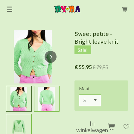
Ga
direct
naar
de
Sweet petite -
hoofdinhoud
Bright leave knit
Sale!
€ 55,95
€ 79,95
Maat
In
winkelwagen