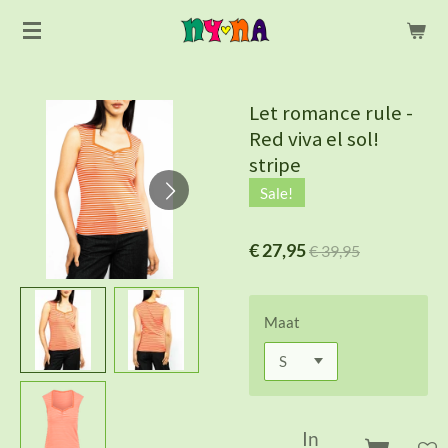
Ga
direct
naar
de
Let romance rule -
hoofdinhoud
Red viva el sol!
stripe
Sale!
€ 27,95
€ 39,95
Maat
In