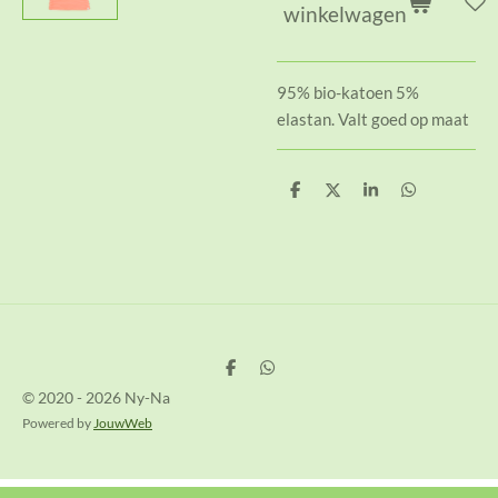
winkelwagen
95% bio-katoen 5%
elastan. Valt goed op maat
D
D
S
D
e
e
h
e
l
e
a
l
e
l
r
e
n
e
n
D
D
e
e
© 2020 - 2026 Ny-Na
l
l
e
e
Powered by
JouwWeb
n
n