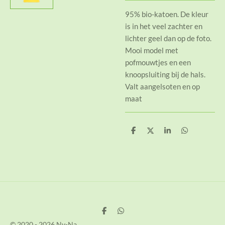
95% bio-katoen. De kleur
is in het veel zachter en
lichter geel dan op de foto.
Mooi model met
pofmouwtjes en een
knoopsluiting bij de hals.
Valt aangelsoten en op
maat
D
D
S
D
e
e
h
e
l
e
a
l
e
l
r
e
n
e
n
D
D
e
e
© 2020 - 2026 Ny-Na