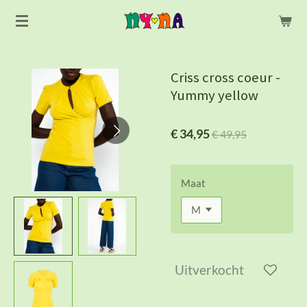
Ga
direct
naar
de
Criss cross coeur -
hoofdinhoud
Yummy yellow
€ 34,95
€ 49,95
Maat
Uitverkocht