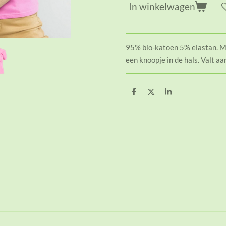
In winkelwagen
95% bio-katoen 5% elastan. M
een knoopje in de hals. Valt a
D
D
S
e
e
h
l
e
a
e
l
r
n
e