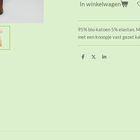
In winkelwagen
95% bio-katoen 5% elastan. Mo
met een knoopje vast gezet ka
D
D
S
e
e
h
l
e
a
e
l
r
n
e