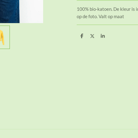
100% bio-katoen. De kleur is i
op de foto. Valt op maat
D
D
S
e
e
h
l
e
a
e
l
r
n
e