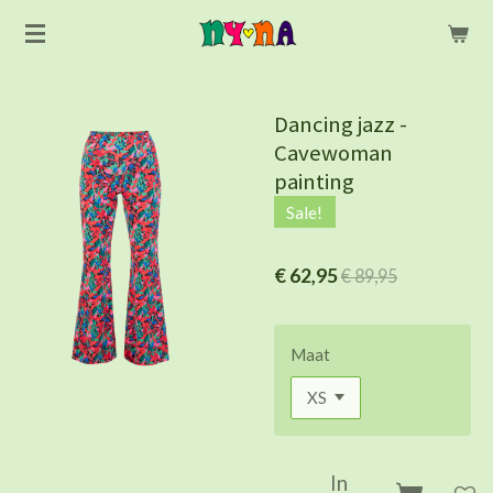
Ga
direct
naar
de
Dancing jazz -
hoofdinhoud
Cavewoman
painting
Sale!
€ 62,95
€ 89,95
Maat
In