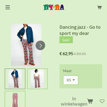
Ga
direct
naar
de
Dancing jazz - Go to
hoofdinhoud
sport my dear
Sale!
€ 62,95
€ 89,95
Maat
In
winkelwagen