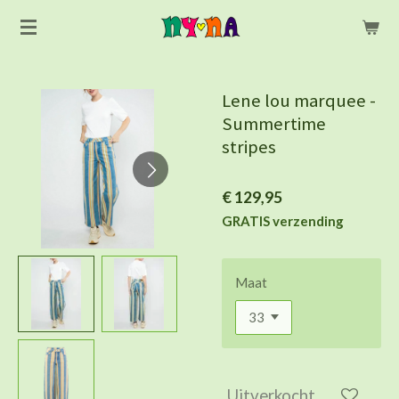
Ga
direct
naar
de
Lene lou marquee -
hoofdinhoud
Summertime
stripes
€ 129,95
GRATIS verzending
Maat
Uitverkocht