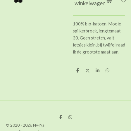
winkelwagen
100% bio-katoen. Mooie
spijkerbroek, lengtemaat
30. Geen stretch, valt
ietsjes klein, bij twijfel raad
ik de grootste maat aan.
D
D
S
D
e
e
h
e
l
e
a
l
e
l
r
e
n
e
n
D
D
e
e
© 2020 - 2026 Ny-Na
l
l