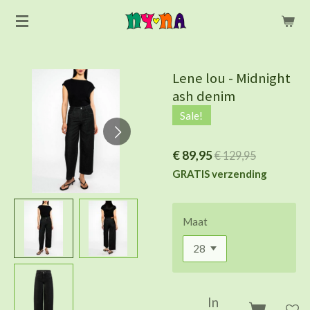
Ga
direct
naar
de
Lene lou - Midnight
hoofdinhoud
ash denim
Sale!
€ 89,95
€ 129,95
GRATIS verzending
Maat
In