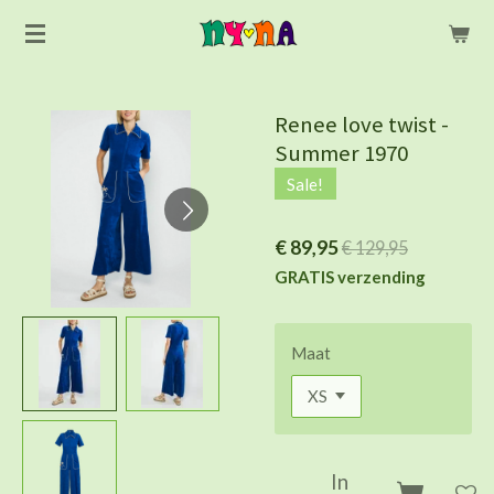
Ga
direct
naar
de
Renee love twist -
hoofdinhoud
Summer 1970
Sale!
€ 89,95
€ 129,95
GRATIS verzending
Maat
In