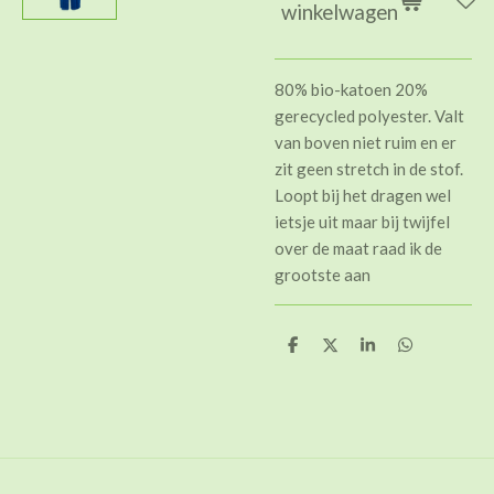
winkelwagen
80% bio-katoen 20%
gerecycled polyester. Valt
van boven niet ruim en er
zit geen stretch in de stof.
Loopt bij het dragen wel
ietsje uit maar bij twijfel
over de maat raad ik de
grootste aan
D
D
S
D
e
e
h
e
l
e
a
l
e
l
r
e
n
e
n