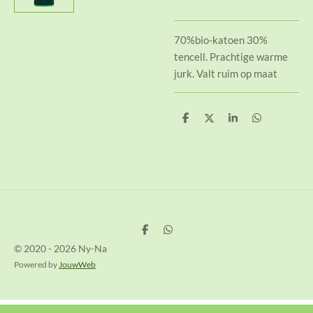
70%bio-katoen 30%
tencell. Prachtige warme
jurk. Valt ruim op maat
D
D
S
D
e
e
h
e
l
e
a
l
e
l
r
e
n
e
n
D
D
e
e
© 2020 - 2026 Ny-Na
l
l
e
e
Powered by
JouwWeb
n
n