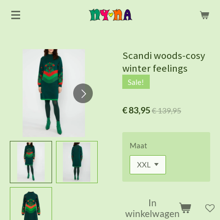
Ga
direct
naar
de
Scandi woods-cosy
hoofdinhoud
winter feelings
Sale!
€ 83,95
€ 139,95
Maat
In
winkelwagen