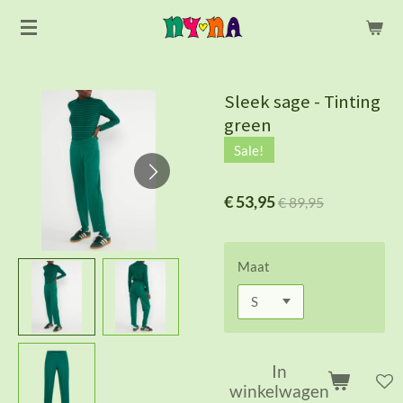
Ga
direct
naar
de
Sleek sage - Tinting
hoofdinhoud
green
Sale!
€ 53,95
€ 89,95
Maat
In
winkelwagen