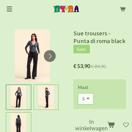
Ga
direct
naar
de
Sue trousers -
hoofdinhoud
Punta di roma black
Sale!
€ 53,90
€ 89,90
Maat
In
winkelwagen