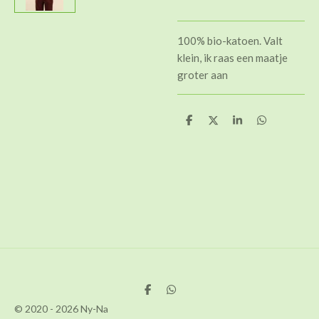
100% bio-katoen. Valt
klein, ik raas een maatje
groter aan
D
D
S
D
e
e
h
e
l
e
a
l
e
l
r
e
n
e
n
D
D
e
e
© 2020 - 2026 Ny-Na
l
l