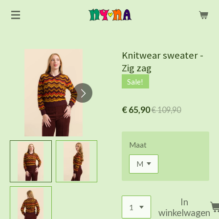
Ga
direct
naar
de
Knitwear sweater -
hoofdinhoud
Zig zag
Sale!
€ 65,90
€ 109,90
Maat
In
winkelwagen