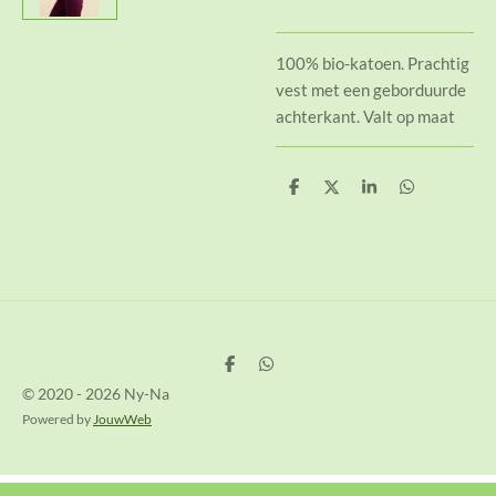
100% bio-katoen. Prachtig
vest met een geborduurde
achterkant. Valt op maat
D
D
S
D
e
e
h
e
l
e
a
l
e
l
r
e
n
e
n
D
D
e
e
© 2020 - 2026 Ny-Na
l
l
e
e
Powered by
JouwWeb
n
n