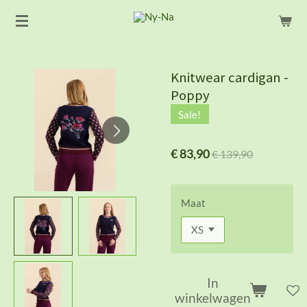
Ga
direct
naar
de
Knitwear cardigan -
hoofdinhoud
Poppy
Sale!
€ 83,90
€ 139,90
Maat
In
winkelwagen