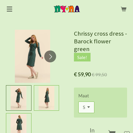
Ga
direct
naar
de
Chrissy cross dress -
hoofdinhoud
Barock flower
green
Sale!
€ 59,90
€ 99,50
Maat
In