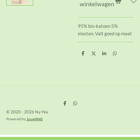
winkelwagen
95% bio-katoen 5%
elastan. Valt goed op maat
D
D
S
D
e
e
h
e
l
e
a
l
e
l
r
e
n
e
n
D
D
e
e
© 2020 - 2026 Ny-Na
l
l
e
e
Powered by
JouwWeb
n
n