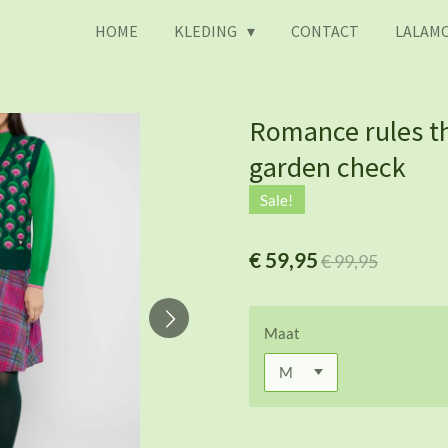
HOME
KLEDING
CONTACT
LALAMO
Romance rules th
garden check
Sale!
€ 59,95
€ 99,95
Maat