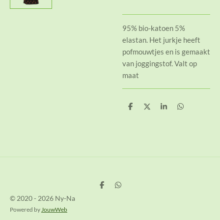
95% bio-katoen 5%
elastan. Het jurkje heeft
pofmouwtjes en is gemaakt
van joggingstof. Valt op
maat
D
D
S
D
e
e
h
e
l
e
a
l
e
l
r
e
n
e
n
D
D
e
e
© 2020 - 2026 Ny-Na
l
l
e
e
Powered by
JouwWeb
n
n