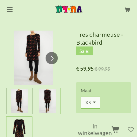
Ga
direct
naar
de
Tres charmeuse -
hoofdinhoud
Blackbird
Sale!
€ 59,95
€ 99,95
Maat
In
winkelwagen