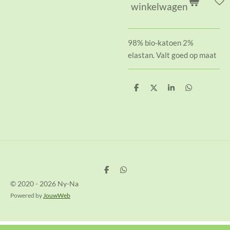
winkelwagen
98% bio-katoen 2%
elastan. Valt goed op maat
D
D
S
D
e
e
h
e
l
e
a
l
e
l
r
e
n
e
n
D
D
e
e
© 2020 - 2026 Ny-Na
l
l
e
e
Powered by
JouwWeb
n
n