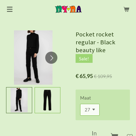
Ga
direct
naar
de
Pocket rocket
hoofdinhoud
regular - Black
beauty like
Sale!
€ 65,95
€ 109,95
Maat
In