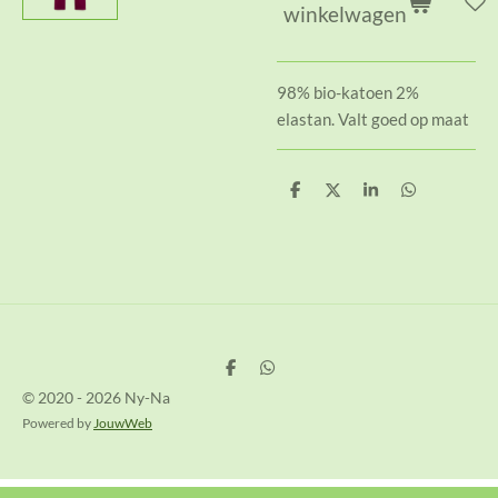
winkelwagen
98% bio-katoen 2%
elastan. Valt goed op maat
D
D
S
D
e
e
h
e
l
e
a
l
e
l
r
e
n
e
n
D
D
e
e
© 2020 - 2026 Ny-Na
l
l
e
e
Powered by
JouwWeb
n
n