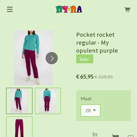
Ga
direct
naar
de
Pocket rocket
hoofdinhoud
regular - My
opulent purple
Sale!
€ 65,95
€ 109,95
Maat
In