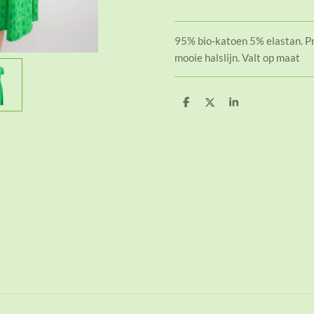
95% bio-katoen 5% elastan. Pr
mooie halslijn. Valt op maat
D
D
S
e
e
h
l
e
a
e
l
r
n
e