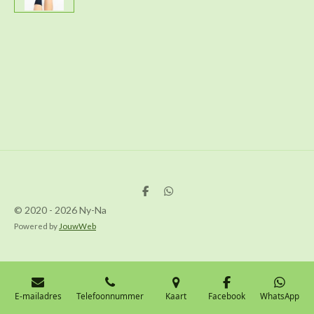
D
D
e
e
© 2020 - 2026 Ny-Na
l
l
e
e
Powered by
JouwWeb
n
n
E-mailadres
Telefoonnummer
Kaart
Facebook
WhatsApp