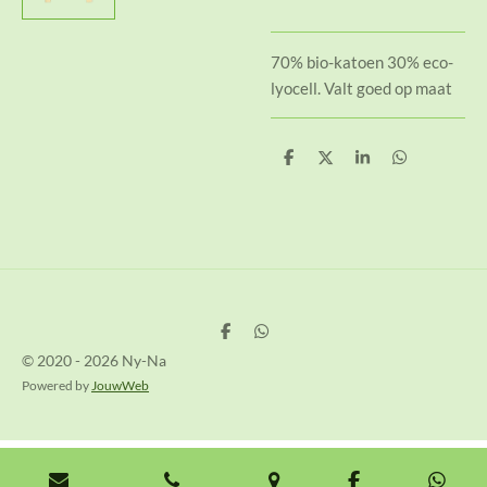
70% bio-katoen 30% eco-
lyocell. Valt goed op maat
D
D
S
D
e
e
h
e
l
e
a
l
e
l
r
e
n
e
n
D
D
e
e
© 2020 - 2026 Ny-Na
l
l
e
e
Powered by
JouwWeb
n
n