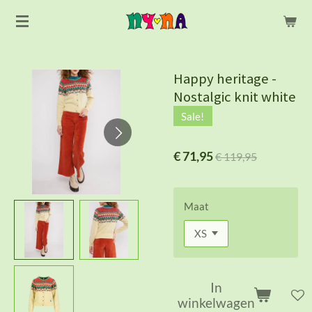
Ga
direct
naar
de
Happy heritage -
hoofdinhoud
Nostalgic knit white
Sale!
€ 71,95
€ 119,95
Maat
In
winkelwagen