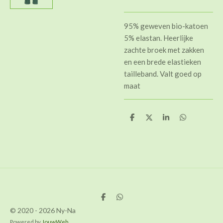
95% geweven bio-katoen
5% elastan. Heerlijke
zachte broek met zakken
en een brede elastieken
tailleband. Valt goed op
maat
D
D
S
D
e
e
h
e
l
e
a
l
e
l
r
e
n
e
n
D
D
e
e
© 2020 - 2026 Ny-Na
l
l
e
e
Powered by
JouwWeb