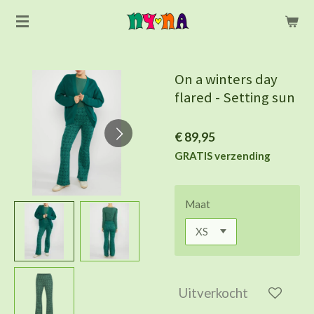
Ga
direct
naar
de
On a winters day
hoofdinhoud
flared - Setting sun
€ 89,95
GRATIS verzending
Maat
Uitverkocht