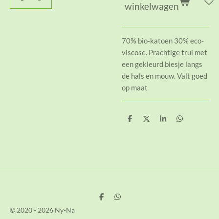
winkelwagen
70% bio-katoen 30% eco-
viscose. Prachtige trui met
een gekleurd biesje langs
de hals en mouw. Valt goed
op maat
D
D
S
D
e
e
h
e
l
e
a
l
e
l
r
e
n
e
n
D
D
e
e
© 2020 - 2026 Ny-Na
l
l