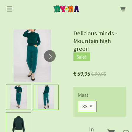
Ga
direct
naar
de
Delicious minds -
hoofdinhoud
Mountain high
green
Sale!
€ 59,95
€ 99,95
Maat
In