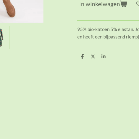
In winkelwagen
95% bio-katoen 5% elastan. Jo
en heeft een bijpassend riemp
D
D
S
e
e
h
l
e
a
e
l
r
n
e