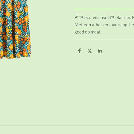
92% eco-viscose 8% elastan. M
Met een v-hals en overslag. Le
goed op maat
D
D
S
e
e
h
l
e
a
e
l
r
n
e