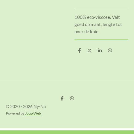
100% eco-viscose. Valt
goed op maat, lengte tot
over de knie
D
D
S
D
e
e
h
e
l
e
a
l
e
l
r
e
n
e
n
D
D
e
e
© 2020 - 2026 Ny-Na
l
l
e
e
Powered by
JouwWeb
n
n