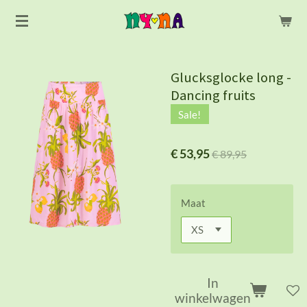
Ga
direct
naar
de
Glucksglocke long -
hoofdinhoud
Dancing fruits
Sale!
€ 53,95
€ 89,95
Maat
In
winkelwagen