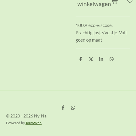
winkelwagen
100% eco-viscose.
Prachtig jasje/vestje. Valt
goed op maat
D
D
S
D
e
e
h
e
l
e
a
l
e
l
r
e
n
e
n
D
D
e
e
© 2020 - 2026 Ny-Na
l
l
e
e
Powered by
JouwWeb
n
n