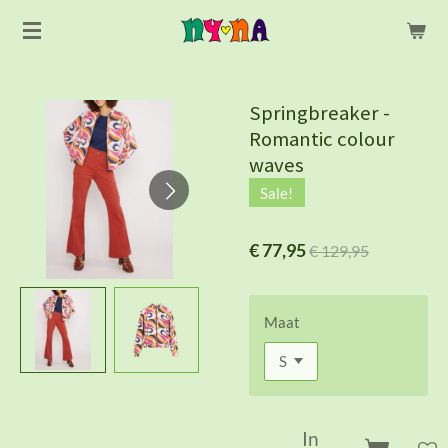
Ga
direct
naar
de
Springbreaker -
hoofdinhoud
Romantic colour
waves
Sale!
€ 77,95
€ 129,95
Maat
In